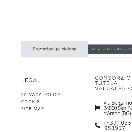
Erogazioni pubbliche
Anno 2018 - 2019 - 2020
CONSORZIO
LEGAL
TUTELA
VALCALEPI
PRIVACY POLICY
COOKIE
Via Bergamo
24060 San P
SITE MAP
d’Argon (BG)
(+39) 035
953957