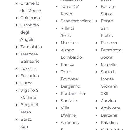
Grumello
Torre De’
Bonate
del Monte
Roveri
Sopra
Chiuduno
Scanzorosciate
Ponte
Carobbio
Villa di
San
degli
Serio
Pietro
Angeli
Nembro
Presezzo
Zandobbio
Alzano
Brembate
Trescore
Lombardo
Sopra
Balneario
Ranica
Mapello
Luzzana
Torre
Sotto il
Entratico
Boldone
Monte
Curno
Bergamo
Giovanni
Vigano S.
Ponteranica
XXIII
Martino
Sorisole
Carvico
Borgo di
Villa
Ambivere
Terzo
D’Almè
Barzana
Berzo
Almenno
Paladina
San
S.
Valbrembo