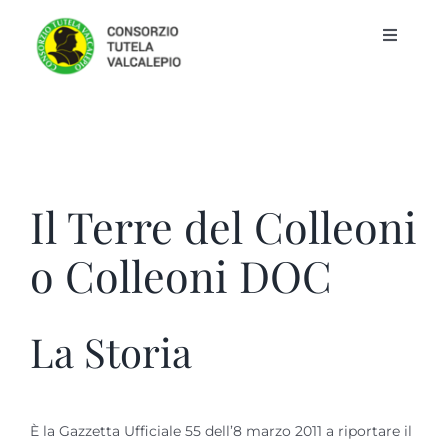
Salta
al
Toggle
contenuto
Navigat
Home
Consorzio
Il Terre del Colleoni
Vini tutelati
o Colleoni DOC
Cantine
La Storia
News & Eventi
Contatti
È la Gazzetta Ufficiale 55 dell’8 marzo 2011 a riportare il