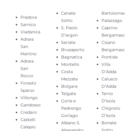
Cenate
Bartolomeo
Predore
Sotto
Palazzago
Sarnico
S. Paolo
Caprino
Viadanica
D’argon
Bergamasco
Adrara
Seriate
Cisano
San
Brusaporto
Bergamasco
Martino
Bagnatica
Pontida
Adrara
Montello
Villa
San
Costa
D’Adda
Rocco
Mezzate
Calusco
Foresto
Bolgare
D’Adda
Sparso
Telgate
Terno
Villongo
Gorle e
D’Isola
Gandosso
Pedrengo
Chignolo
Credaro
Gorlago
D’Isola
Castelli
Albano S.
Bonate
Calepio
Alessandro
Sotto