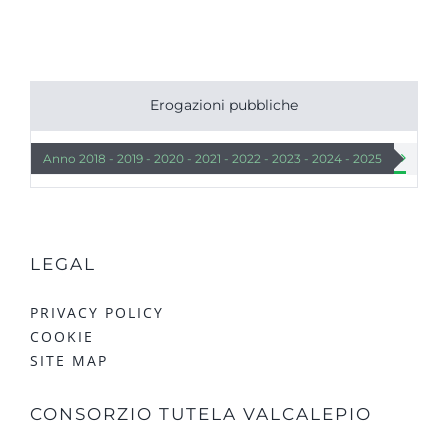
Erogazioni pubbliche


Anno 2018 - 2019 - 2020 - 2021 - 2022 - 2023 - 2024 - 2025
Lista 
LEGAL
PRIVACY POLICY
COOKIE
SITE MAP
CONSORZIO TUTELA VALCALEPIO