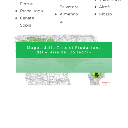
Fermo
Salvatore
Almè
Pradalunga
Almenno
Mozzo
Cenate
S.
Sopra
Mappa delle Zone di Produzione
del «Terre del Colleoni»