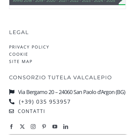


Anno 2018 - 2019 - 2020 - 2021 - 2022 - 2023 - 2024 - 2025
Lista 
LEGAL
PRIVACY POLICY
COOKIE
SITE MAP
CONSORZIO TUTELA VALCALEPIO
Via Bergamo 20 – 24060 San Paolo d’Argon (BG)
(+39) 035 953957
CONTATTI