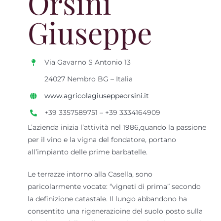
Orsini
Giuseppe
Evviva Valcalepio
Cerca
per:
Via Gavarno S Antonio 13
Bollettino difesa
24027 Nembro BG – Italia
vite
www.agricolagiuseppeorsini.it
+39 3357589751 – +39 3334164909
L’azienda inizia l’attività nel 1986,quando la passione
per il vino e la vigna del fondatore, portano
all’impianto delle prime barbatelle.
Le terrazze intorno alla Casella, sono
paricolarmente vocate: “vigneti di prima” secondo
la definizione catastale. Il lungo abbandono ha
consentito una rigenerazioine del suolo posto sulla