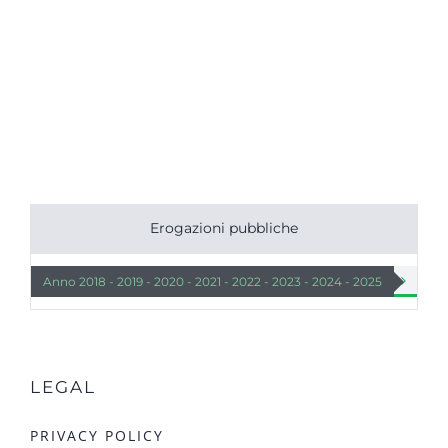
Erogazioni pubbliche


Anno 2018 - 2019 - 2020 - 2021 - 2022 - 2023 - 2024 - 2025
Lista 
LEGAL
PRIVACY POLICY